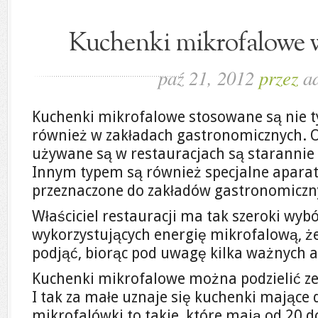
Kuchenki mikrofalowe 
paź 21, 2012
przez
a
Kuchenki mikrofalowe stosowane są nie t
również w zakładach gastronomicznych. Oc
używane są w restauracjach są starannie 
Innym typem są również specjalne apara
przeznaczone do zakładów gastronomiczn
Właściciel restauracji ma tak szeroki wyb
wykorzystujących energię mikrofalową, ż
podjąć, biorąc pod uwagę kilka ważnych 
Kuchenki mikrofalowe można podzielić ze
I tak za małe uznaje się kuchenki mające d
mikrofalówki to takie, które mają od 20 do