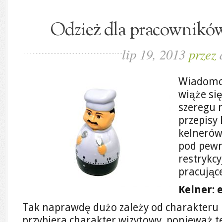
Odzież dla pracownikó
lip 19, 2013
przez
Wiadomo 
wiąże si
szeregu 
przepisy
kelnerów
pod pewn
restrykcy
pracując
Kelner: 
Tak naprawdę dużo zależy od charakteru l
przybiera charakter wizytowy, ponieważ 