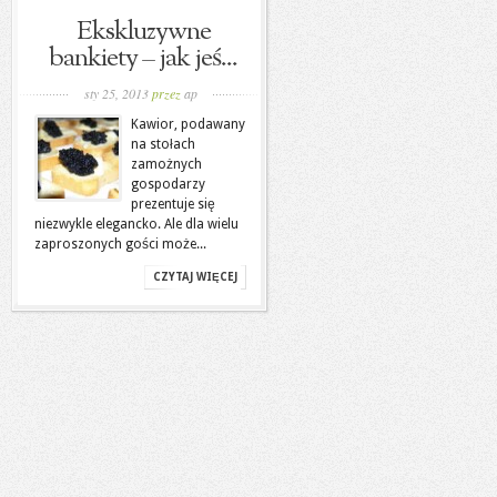
Ekskluzywne
bankiety – jak jeś...
sty 25, 2013
przez
ap
Kawior, podawany
na stołach
zamożnych
gospodarzy
prezentuje się
niezwykle elegancko. Ale dla wielu
zaproszonych gości może...
CZYTAJ WIĘCEJ