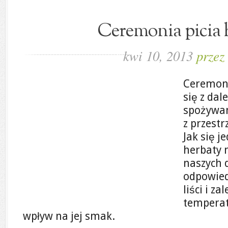
Ceremonia picia 
kwi 10, 2013
przez
Ceremoni
się z da
spożywan
z przest
Jak się j
herbaty 
naszych 
odpowied
liści i z
temperat
wpływ na jej smak.