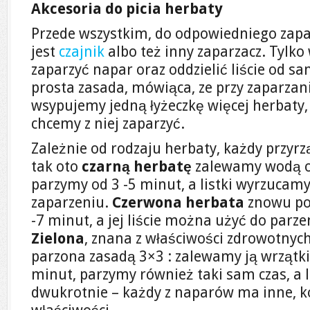
Akcesoria do picia herbaty
Przede wszystkim, do odpowiedniego zapa
jest
czajnik
albo też inny zaparzacz. Tylk
zaparzyć napar oraz oddzielić liście od sam
prosta zasada, mówiąca, ze przy zaparzan
wsypujemy jedną łyżeczkę więcej herbaty, n
chcemy z niej zaparzyć.
Zależnie od rodzaju herbaty, każdy przyr
tak oto
czarną herbatę
zalewamy wodą o 
parzymy od 3 -5 minut, a listki wyrzuca
zaparzeniu.
Czerwona herbata
znowu pow
-7 minut, a jej liście można użyć do parze
Zielona
, znana z właściwości zdrowotnyc
parzona zasadą 3×3 : zalewamy ją wrzątk
minut, parzymy również taki sam czas, a l
dwukrotnie – każdy z naparów ma inne, k