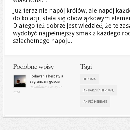
właściwości.
Już teraz nie napój królów, ale napój każd
do kolacji, stała się obowiązkowym ele
Dlatego też dobrze jest wiedzieć, że te z
wydobyć najpełniejszy smak z każdego rodz
szlachetnego napoju.
Podobne wpisy
Tagi
Podawanie herbaty a
HERBATA
zagraniczni goście
Opublikowano on sty 28,
JAK PARZYĆ HERBATĘ
2014
JAK PIĆ HERBATĘ