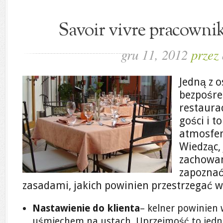
Savoir vivre pracownik
gru 11, 2012
przez
Jedną z 
bezpośre
restaurac
gości i 
atmosfery
Wiedząc, 
zachowan
zapoznać
zasadami, jakich powinien przestrzegać w
Nastawienie do klienta
– kelner powinien 
uśmiechem na ustach. Uprzejmość to jedn