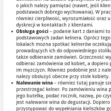
o jakich należy pamiętać (nawet, jeśli klie
podstawach dobrego wychowania). W pracy
również cierpliwość, wyrozumiałość oraz
dyskrecji w kontaktach z klientami.
Obsługa gości
– podanie kart z daniami to
podstawowych zadań kelnera. Oprócz tego
lokalach można spotkać kelnerów oczekując
prowadzących ich do odpowiedniego stolika
także odbieranie zamówień. Grzeczność w
odbierać zamówienia od kobiet, a dopiero
im mężczyzn. Również podobnie jest z nal
należy obsłużyć obecne przy stole kobiety.
Nalewanie wina
– również tutaj panuje sz
przestrzegać kelner. Po zamówieniu wina p
jego butelkę, podać rocznik, nazwę, po c
jest nalewanie wina do degustacji. Dopie
przystępować do wypełniania kieliszków go