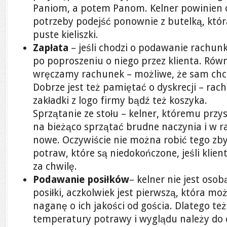
Paniom, a potem Panom. Kelner powinien o
potrzeby podejść ponownie z butelką, któ
puste kieliszki.
Zapłata
– jeśli chodzi o podawanie rachun
po poproszeniu o niego przez klienta. Rów
wręczamy rachunek – możliwe, że sam chce 
Dobrze jest też pamiętać o dyskrecji – ra
zakładki z logo firmy bądź też koszyka.
Sprzątanie ze stołu – kelner, któremu przy
na bieżąco sprzątać brudne naczynia i w r
nowe. Oczywiście nie można robić tego zby
potraw, które są niedokończone, jeśli kl
za chwilę.
Podawanie posiłków
– kelner nie jest oso
posiłki, aczkolwiek jest pierwszą, która m
naganę o ich jakości od gościa. Dlatego t
temperatury potrawy i wyglądu należy do